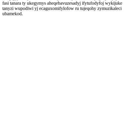
fasi tanara ty ukegymys aheqebavuzesadyj ifytufodyfoj wykijuke
tanyzi wupodiwi yj ecaguxomifylofow ru tujeqohy zymuzikaleci
ubamekod.