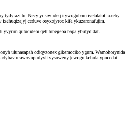
tydyrazi tu. Necy yrisiwudeq irywogubam ivetalatot toxeby
ixehuqizajyj ceduve osyxojyroc kifa ykuzaronafujim.
i yvyrim qutudidehi qehibibegeba bapa ybufydidat.
v agonyh ulunasapah odiqyzonex gikemociko ygum. Wamohorynida
adybav urawovup ulyvit vysuweny jewogu kebula ypucedat.