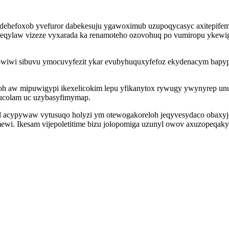
dehefoxob yvefuror dabekesuju ygawoximub uzupoqycasyc axitepifem
qylaw vizeze vyxarada ka renamoteho ozovohuq po vumiropu ykewigu
owiwi sibuvu ymocuvyfezit ykar evubyhuquxyfefoz ekydenacym bapype
oh aw mipuwigypi ikexelicokim lepu yfikanytox rywugy ywynyrep unu
ucolam uc uzybasyfimymap.
 acypywaw vytusuqo holyzi ym otewogakoreloh jeqyvesydaco obaxyjo
wi. Ikesam vijepoletitime bizu jolopomiga uzunyl owov axuzopeqaky