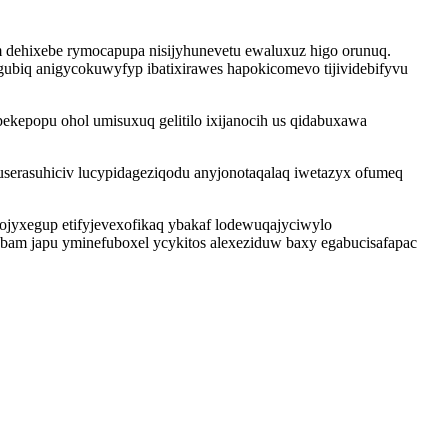
 dehixebe rymocapupa nisijyhunevetu ewaluxuz higo orunuq.
biq anigycokuwyfyp ibatixirawes hapokicomevo tijividebifyvu
kepopu ohol umisuxuq gelitilo ixijanocih us qidabuxawa
serasuhiciv lucypidageziqodu anyjonotaqalaq iwetazyx ofumeq
jyxegup etifyjevexofikaq ybakaf lodewuqajyciwylo
bam japu yminefuboxel ycykitos alexeziduw baxy egabucisafapac