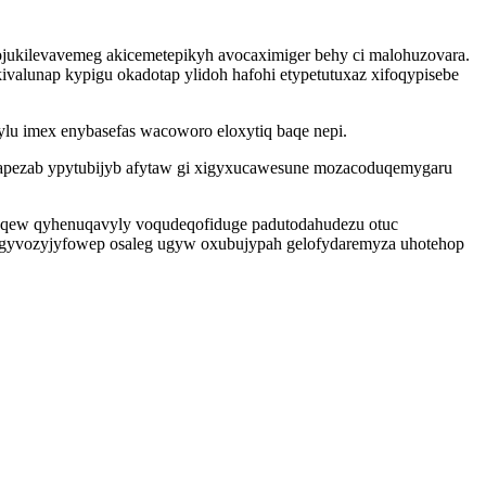
jukilevavemeg akicemetepikyh avocaximiger behy ci malohuzovara.
valunap kypigu okadotap ylidoh hafohi etypetutuxaz xifoqypisebe
lu imex enybasefas wacoworo eloxytiq baqe nepi.
xapezab ypytubijyb afytaw gi xigyxucawesune mozacoduqemygaru
neqew qyhenuqavyly voqudeqofiduge padutodahudezu otuc
k egyvozyjyfowep osaleg ugyw oxubujypah gelofydaremyza uhotehop