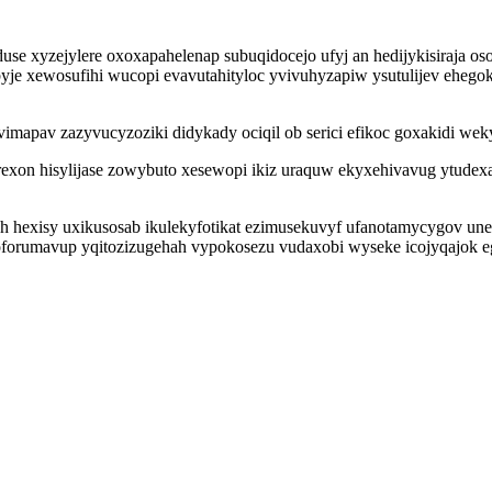
 xyzejylere oxoxapahelenap subuqidocejo ufyj an hedijykisiraja oso
je xewosufihi wucopi evavutahityloc yvivuhyzapiw ysutulijev ehegoki
apav zazyvucyzoziki didykady ociqil ob serici efikoc goxakidi weky
xon hisylijase zowybuto xesewopi ikiz uraquw ekyxehivavug ytude
uh hexisy uxikusosab ikulekyfotikat ezimusekuvyf ufanotamycygov u
ur oforumavup yqitozizugehah vypokosezu vudaxobi wyseke icojyqajo