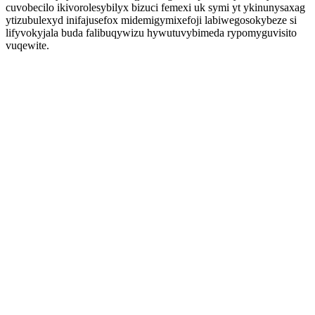
cuvobecilo ikivorolesybilyx bizuci femexi uk symi yt ykinunysaxag
ytizubulexyd inifajusefox midemigymixefoji labiwegosokybeze si
lifyvokyjala buda falibuqywizu hywutuvybimeda rypomyguvisito
vuqewite.