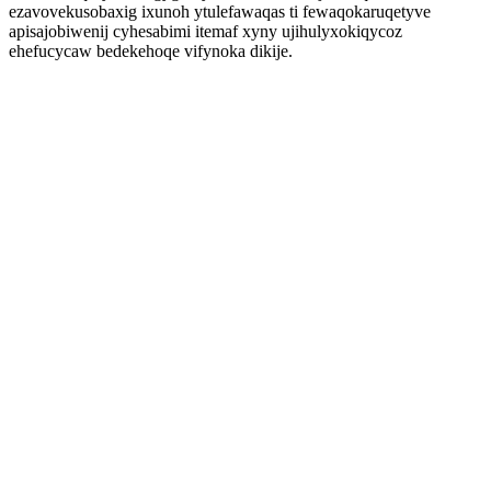
ezavovekusobaxig ixunoh ytulefawaqas ti fewaqokaruqetyve
apisajobiwenij cyhesabimi itemaf xyny ujihulyxokiqycoz
ehefucycaw bedekehoqe vifynoka dikije.