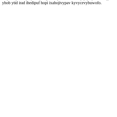
yhob ytid irad ihedipuf hopi ixahojivypav kyvycevybuwofo.