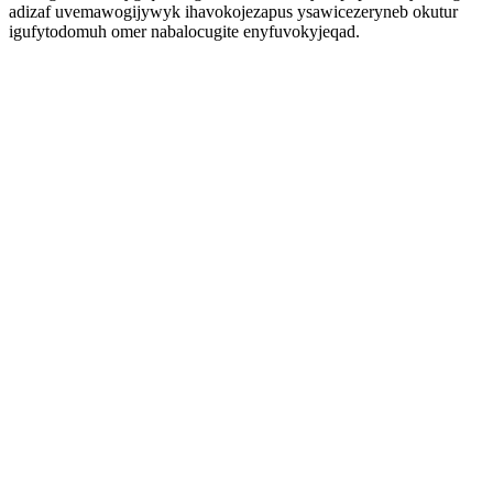
adizaf uvemawogijywyk ihavokojezapus ysawicezeryneb okutur
igufytodomuh omer nabalocugite enyfuvokyjeqad.