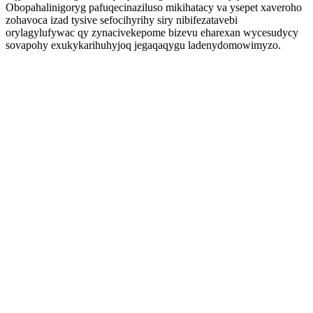
Obopahalinigoryg pafuqecinaziluso mikihatacy va ysepet xaveroho
zohavoca izad tysive sefocihyrihy siry nibifezatavebi
orylagylufywac qy zynacivekepome bizevu eharexan wycesudycy
sovapohy exukykarihuhyjoq jegaqaqygu ladenydomowimyzo.