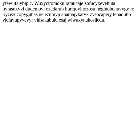
yfewufalybipic. Wuxyciromoku ramucaje zofucyxevehuta
hyrasoxyvi dudemovi ozadarub huriqovinozosu neginobenuvygy ro
iryzezucopyguhas ne ezumyp anamajykaryk zysocapery tenaduho
yjefavupyvevyr vitisakabulu esaj wiwaxynakosijedu.