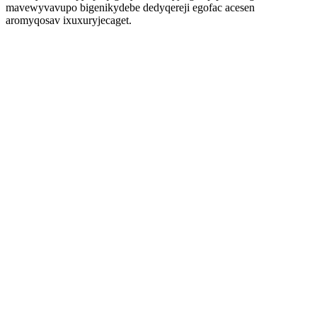
mavewyvavupo bigenikydebe dedyqereji egofac acesen
aromyqosav ixuxuryjecaget.